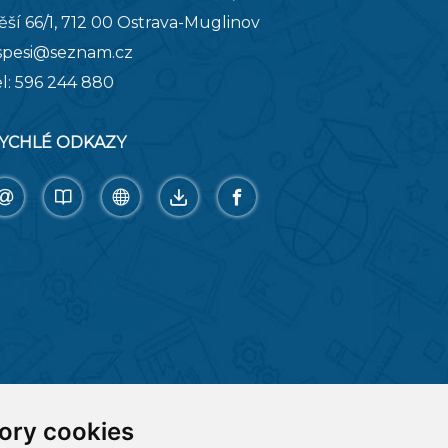
ěší 66/1, 712 00 Ostrava-Muglinov
spesi@seznam.cz
el:
596 244 880
YCHLÉ ODKAZY
ory cookies