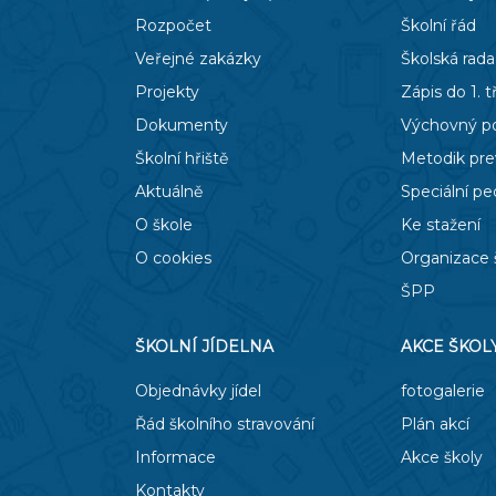
Rozpočet
Školní řád
Veřejné zakázky
Školská rada
Projekty
Zápis do 1. t
Dokumenty
Výchovný p
Školní hřiště
Metodik pr
Aktuálně
Speciální p
O škole
Ke stažení
O cookies
Organizace 
ŠPP
ŠKOLNÍ JÍDELNA
AKCE ŠKOL
Objednávky jídel
fotogalerie
Řád školního stravování
Plán akcí
Informace
Akce školy
Kontakty