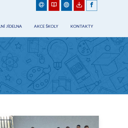
NÍ JÍDELNA
AKCE ŠKOLY
KONTAKTY
BJEDNÁVKY JÍDEL
FOTOGALERIE
ŠKOLA
ÁD ŠKOLNÍHO STRAVOVÁNÍ
PLÁN AKCÍ
PRACOVNÍCI ŠKOLY
NFORMACE
AKCE ŠKOLY
ŠKOLNÍ JÍDELNA
ONTAKTY
ŠKOLNÍ DRUŽINA