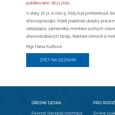
publikováno:
18.11.2021
V úterý 16.11. si žáci 9. třídy byli prohlédnout š
dřevozpracující. Viděli praktické ukázky práce ins
obkladače, zámečníka, montéra suchých staveb
dřevoobráběcích strojů. Některé činnosti si moh
Mgr. Hana Kuřilová
ZPĚT NA SEZNAM
ÚŘEDNÍ DESKA
PRO RODI
Povinné (Veřejné) informace
On-line výu