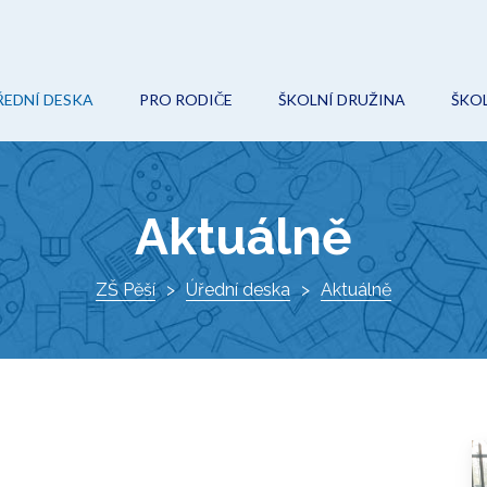
ŘEDNÍ DESKA
PRO RODIČE
ŠKOLNÍ DRUŽINA
ŠKOL
POVINNÉ (VEŘEJNÉ) INFORMACE
ON-LINE VÝUKA
AKCE
O
ROZPOČET
ŠKOLNÍ ŘÁD
KROUŽKY
Ř
Aktuálně
VEŘEJNÉ ZAKÁZKY
ŠKOLSKÁ RADA
DOKUMENTY
I
PROJEKTY
ZŠ Pěší
ZÁPIS DO 1. TŘÍDY
Úřední deska
KONTAKTY
Aktuálně
K
DOKUMENTY
VÝCHOVNÝ PORADCE
ŠKOLNÍ HŘIŠTĚ
METODIK PREVENCE
AKTUÁLNĚ
SPECIÁLNÍ PEDAGOG
O ŠKOLE
KE STAŽENÍ