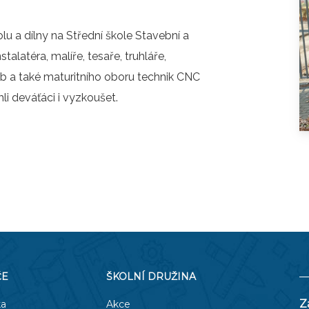
O COOKIES
ORGANIZACE ŠKOLNÍHO ROKU
kolu a dílny na Střední škole Stavební a
ŠPP
talatéra, malíře, tesaře, truhláře,
 a také maturitního oboru technik CNC
li deváťáci i vyzkoušet.
ČE
ŠKOLNÍ DRUŽINA
Z
ka
Akce