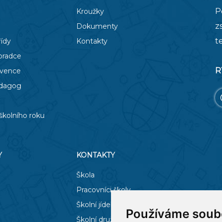
P
Kroužky
z
Dokumenty
t
řídy
Kontakty
oradce
R
evence
edagog
školního roku
Y
KONTAKTY
Škola
Pracovníci školy
Školní jídelna
Používáme soub
Školní družina