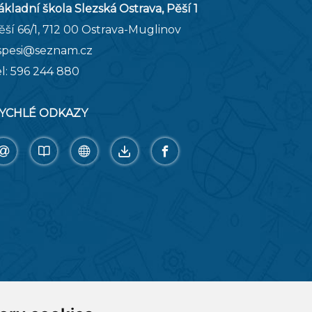
ákladní škola Slezská Ostrava, Pěší 1
ěší 66/1, 712 00 Ostrava-Muglinov
spesi@seznam.cz
el:
596 244 880
YCHLÉ ODKAZY