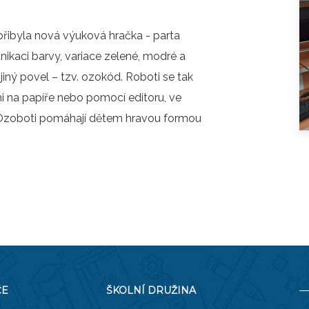
O COOKIES
ORGANIZACE ŠKOLNÍHO ROKU
přibyla nová výuková hračka - parta
ŠPP
nikaci barvy, variace zelené, modré a
ný povel – tzv. ozokód. Roboti se tak
 na papíře nebo pomocí editoru, ve
 Ozoboti pomáhají dětem hravou formou
ČE
ŠKOLNÍ DRUŽINA