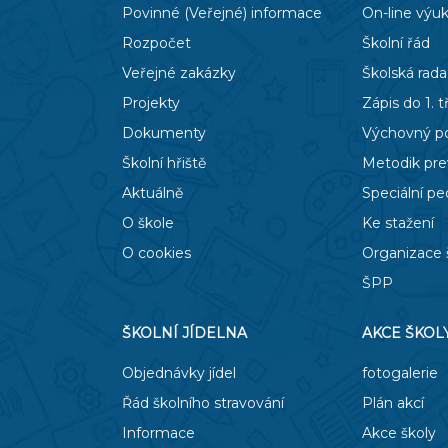
Povinné (Veřejné) informace
On-line výu
Rozpočet
Školní řád
Veřejné zakázky
Školská rada
Projekty
Zápis do 1. t
Dokumenty
Výchovný p
Školní hřiště
Metodik pr
Aktuálně
Speciální p
O škole
Ke stažení
O cookies
Organizace 
ŠPP
ŠKOLNÍ JÍDELNA
AKCE ŠKOL
Objednávky jídel
fotogalerie
Řád školního stravování
Plán akcí
Informace
Akce školy