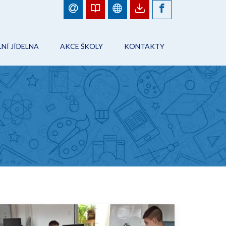
NÍ JÍDELNA
AKCE ŠKOLY
KONTAKTY
BJEDNÁVKY JÍDEL
FOTOGALERIE
ŠKOLA
ÁD ŠKOLNÍHO STRAVOVÁNÍ
PLÁN AKCÍ
PRACOVNÍCI ŠKOLY
NFORMACE
AKCE ŠKOLY
ŠKOLNÍ JÍDELNA
ONTAKTY
ŠKOLNÍ DRUŽINA