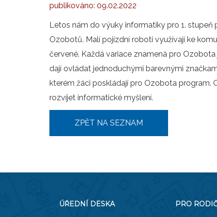
publikováno:
09.02.2022
Letos nám do výuky informatiky pro 1. stupeň 
Ozobotů. Malí pojízdní roboti využívají ke komu
červené. Každá variace znamená pro Ozobota ji
dají ovládat jednoduchými barevnými značkami
kterém žáci poskládají pro Ozobota program.
rozvíjet informatické myšlení.
ZPĚT NA SEZNAM
ÚŘEDNÍ DESKA
PRO RODI