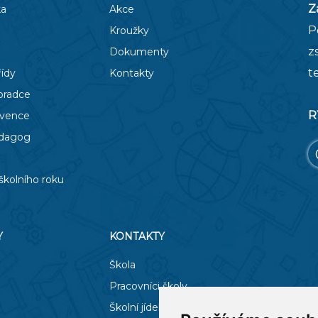
Z
ka
Akce
P
Kroužky
z
Dokumenty
t
řídy
Kontakty
oradce
R
evence
edagog
školního roku
Y
KONTAKTY
Škola
Pracovníci školy
Školní jídelna