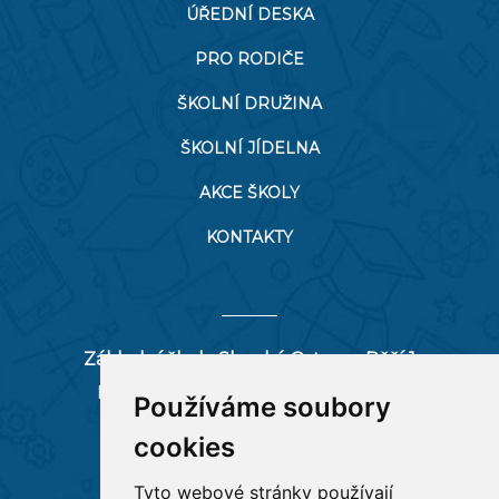
ÚŘEDNÍ DESKA
PRO RODIČE
ŠKOLNÍ DRUŽINA
ŠKOLNÍ JÍDELNA
AKCE ŠKOLY
KONTAKTY
Základní škola Slezská Ostrava, Pěší 1
Pěší 66/1, 712 00 Ostrava-Muglinov
Používáme soubory
zspesi@seznam.cz
cookies
tel:
596 244 880
Tyto webové stránky používají