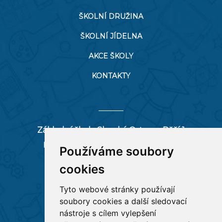
ŠKOLNÍ DRUŽINA
ŠKOLNÍ JÍDELNA
AKCE ŠKOLY
KONTAKTY
Základní škola Slezská Ostrava, Pěší 1
Pěší 66/1, 712 00 Ostrava-Muglinov
Používáme soubory
zspesi@seznam.cz
cookies
tel:
596 244 880
Tyto webové stránky používají
soubory cookies a další sledovací
RYCHLÉ ODKAZY
nástroje s cílem vylepšení