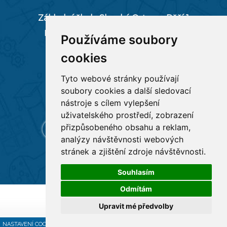
Základní škola Slezská Ostrava, Pěší 1
Pěší 66/1, 712 00 Ostrava-Muglinov
Používáme soubory
zspesi@seznam.cz
cookies
tel:
596 244 880
Tyto webové stránky používají
soubory cookies a další sledovací
RYCHLÉ ODKAZY
nástroje s cílem vylepšení
uživatelského prostředí, zobrazení
přizpůsobeného obsahu a reklam,
analýzy návštěvnosti webových
stránek a zjištění zdroje návštěvnosti.
Souhlasím
Odmítám
Všechna práva vyhrazena
Základní škola Pěší 1
,
Upravit mé předvolby
Tvorba a provoz webu:
ISSA CZECH
NASTAVENÍ COOKIES