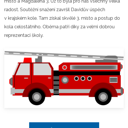
místo a Magdaléna 3. Už to byla pro nás všechny velká
radost. Soutěžní snažení završil Davidův úspěch
v krajském kole. Tam získal skvělé 3. místo a postup do
kola celostátního. Oběma patří díky za velmi dobrou
reprezentaci školy.