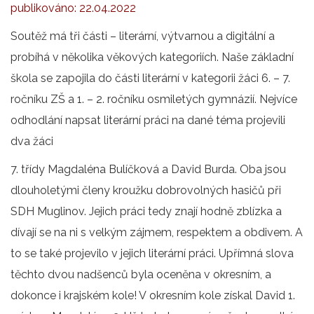
publikováno:
22.04.2022
Soutěž má tři části – literární, výtvarnou a digitální a
probíhá v několika věkových kategoriích. Naše základní
škola se zapojila do části literární v kategorii žáci 6. – 7.
ročníku ZŠ a 1. – 2. ročníku osmiletých gymnázií. Nejvíce
odhodlání napsat literární práci na dané téma projevili
dva žáci
7. třídy Magdaléna Bulíčková a David Burda. Oba jsou
dlouholetými členy kroužku dobrovolných hasičů při
SDH Muglinov. Jejich práci tedy znají hodně zblízka a
dívají se na ni s velkým zájmem, respektem a obdivem. A
to se také projevilo v jejich literární práci. Upřímná slova
těchto dvou nadšenců byla oceněna v okresním, a
dokonce i krajském kole! V okresním kole získal David 1.