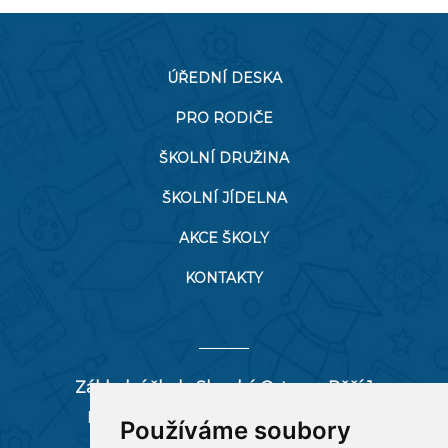
ÚŘEDNÍ DESKA
PRO RODIČE
ŠKOLNÍ DRUŽINA
ŠKOLNÍ JÍDELNA
AKCE ŠKOLY
KONTAKTY
Základní škola Slezská Ostrava, Pěší 1
Pěší 66/1, 712 00 Ostrava-Muglinov
Používáme soubory
zspesi@seznam.cz