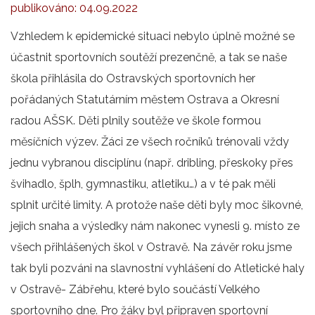
publikováno:
04.09.2022
Vzhledem k epidemické situaci nebylo úplně možné se
účastnit sportovních soutěží prezenčně, a tak se naše
škola přihlásila do Ostravských sportovních her
pořádaných Statutárním městem Ostrava a Okresní
radou AŠSK. Děti plnily soutěže ve škole formou
měsíčních výzev. Žáci ze všech ročníků trénovali vždy
jednu vybranou disciplínu (např. dribling, přeskoky přes
švihadlo, šplh, gymnastiku, atletiku…) a v té pak měli
splnit určité limity. A protože naše děti byly moc šikovné,
jejich snaha a výsledky nám nakonec vynesli 9. místo ze
všech přihlášených škol v Ostravě. Na závěr roku jsme
tak byli pozváni na slavnostní vyhlášení do Atletické haly
v Ostravě- Zábřehu, které bylo součástí Velkého
sportovního dne. Pro žáky byl připraven sportovní