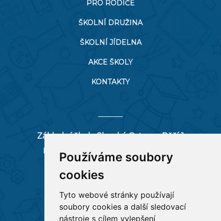
PRO RODIČE
ŠKOLNÍ DRUŽINA
ŠKOLNÍ JÍDELNA
AKCE ŠKOLY
KONTAKTY
Základní škola Slezská Ostrava, Pěší 1
Pěší 66/1, 712 00 Ostrava-Muglinov
Používáme soubory
zspesi@seznam.cz
cookies
tel:
596 244 880
Tyto webové stránky používají
soubory cookies a další sledovací
RYCHLÉ ODKAZY
nástroje s cílem vylepšení