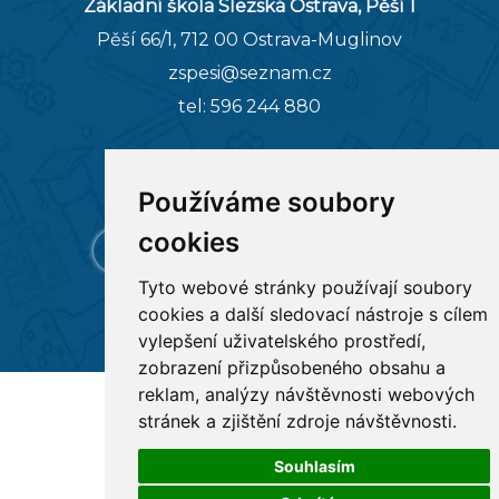
Základní škola Slezská Ostrava, Pěší 1
Pěší 66/1, 712 00 Ostrava-Muglinov
zspesi@seznam.cz
tel:
596 244 880
RYCHLÉ ODKAZY
Používáme soubory
cookies
Tyto webové stránky používají soubory
cookies a další sledovací nástroje s cílem
vylepšení uživatelského prostředí,
zobrazení přizpůsobeného obsahu a
reklam, analýzy návštěvnosti webových
Všechna práva vyhrazena
Základní škola Pěší 1
,
stránek a zjištění zdroje návštěvnosti.
Tvorba a provoz webu:
ISSA CZECH
Souhlasím