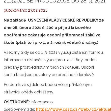
21.3.2021 SE PRODLUŽUJE DO 28. 3. 2021
publikováno:
27.02.2021
Na základě USNESENÍ VLÁDY ČESKÉ REPUBLIKY ze
dne 26. února 2021 č. 200 o přijetí krizového
opatření se zakazuje osobní přítomnost žáků ve
škole (platí to i pro 1. a 2.ročník včetně družiny.)
Všechny třídy se od 1. 3. 2021 vyučují distanční formou.
Informace o distanční výuce pro 1. a 2. třídy budou
předány prostřednictvím třídních učitelek. Osobní
konzultace jsou povoleny po předchozí domluvě.
Po domluvě s jídelnou budou všem přihlášeným
strávníků obědy odhlášeny.
OŠETŘOVNÉ:
informace o
ošetřovném zde:
https://www.cssz.cz/web/cz/aktual