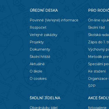
ÚŘEDNÍ DESKA
PRO RODI
Povinné (Veřejné) informace
On-line výu
Rozpočet
Školní řád
Veřejné zakázky
Školská rada
Projekty
Zápis do 1. t
Dokumenty
Výchovný p
Školní hřiště
Metodik pr
Aktuálně
Speciální p
O škole
Ke stažení
O cookies
Organizace 
ŠPP
ŠKOLNÍ JÍDELNA
AKCE ŠKOL
Objednávky jídel
fotogalerie