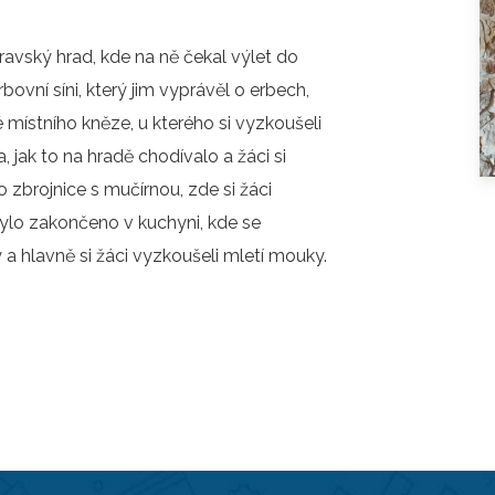
O COOKIES
ORGANIZACE ŠKOLNÍHO ROKU
travský hrad, kde na ně čekal výlet do
ŠPP
bovní síni, který jim vyprávěl o erbech,
 místního kněze, u kterého si vyzkoušeli
, jak to na hradě chodívalo a žáci si
 zbrojnice s mučírnou, zde si žáci
 bylo zakončeno v kuchyni, kde se
 a hlavně si žáci vyzkoušeli mletí mouky.