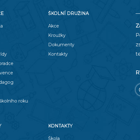
ČE
ŠKOLNÍ DRUŽINA
Z
ka
Akce
P
Kroužky
z
Dokumenty
t
řídy
Kontakty
oradce
R
evence
edagog
školního roku
Y
KONTAKTY
Škola