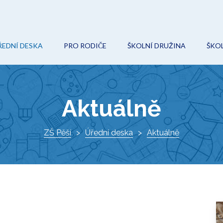
ŘEDNÍ DESKA
PRO RODIČE
ŠKOLNÍ DRUŽINA
ŠKOL
POVINNÉ (VEŘEJNÉ) INFORMACE
ON-LINE VÝUKA
AKCE
O
ROZPOČET
ŠKOLNÍ ŘÁD
KROUŽKY
Ř
Aktuálně
VEŘEJNÉ ZAKÁZKY
ŠKOLSKÁ RADA
DOKUMENTY
I
PROJEKTY
ZŠ Pěší
ZÁPIS DO 1. TŘÍDY
Úřední deska
KONTAKTY
Aktuálně
K
DOKUMENTY
VÝCHOVNÝ PORADCE
ŠKOLNÍ HŘIŠTĚ
METODIK PREVENCE
AKTUÁLNĚ
SPECIÁLNÍ PEDAGOG
O ŠKOLE
KE STAŽENÍ