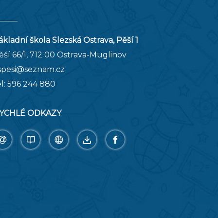
ákladní škola Slezská Ostrava, Pěší 1
ěší 66/1, 712 00 Ostrava-Muglinov
spesi@seznam.cz
el:
596 244 880
YCHLÉ ODKAZY