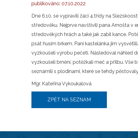
publikováno:
07.10.2022
Dne 6.10. se vypravili žáci 4.třídy na Slezskoos
středověku. Nejprve navštívili pana Arnošta v er
středověkých hrách a také jak zabil kance. Poté
psát husím brkem. Paní kastelánka jim vysvětlila
vyzkoušeli výrobu pečeti. Následoval náhled do
vyzkoušeli brnění, potěžkali meč a přilbu. Vše
seznámili s plodinami, které se tehdy pěstovaly
Mgr. Kateřina Vykoukalová
ZPĚT NA SEZNAM