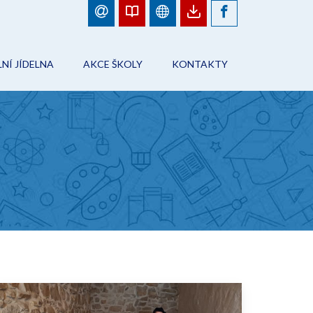
NÍ JÍDELNA
AKCE ŠKOLY
KONTAKTY
BJEDNÁVKY JÍDEL
FOTOGALERIE
ŠKOLA
ÁD ŠKOLNÍHO STRAVOVÁNÍ
PLÁN AKCÍ
PRACOVNÍCI ŠKOLY
NFORMACE
AKCE ŠKOLY
ŠKOLNÍ JÍDELNA
ONTAKTY
ŠKOLNÍ DRUŽINA