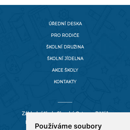
ÚŘEDNÍ DESKA
PRO RODIČE
ŠKOLNÍ DRUŽINA
ŠKOLNÍ JÍDELNA
AKCE ŠKOLY
KONTAKTY
Základní škola Slezská Ostrava, Pěší 1
Pěší 66/1, 712 00 Ostrava-Muglinov
Používáme soubory