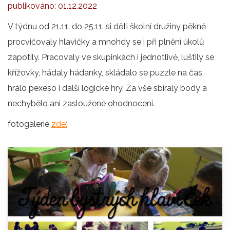
publikováno:
01.12.2022
V týdnu od 21.11. do 25.11. si děti školní družiny pěkně
procvičovaly hlavičky a mnohdy se i při plnění úkolů
zapotily. Pracovaly ve skupinkách i jednotlivě, luštily se
křížovky, hádaly hádanky, skládalo se puzzle na čas,
hrálo pexeso i další logické hry. Za vše sbíraly body a
nechybělo ani zasloužené ohodnocení.
fotogalerie
zde: