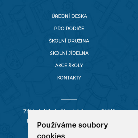
ÚŘEDNÍ DESKA
PRO RODIČE
ŠKOLNÍ DRUŽINA
ŠKOLNÍ JÍDELNA
AKCE ŠKOLY
KONTAKTY
Základní škola Slezská Ostrava, Pěší 1
Pěší 66/1, 712 00 Ostrava-Muglinov
Používáme soubory
zspesi@seznam.cz
cookies