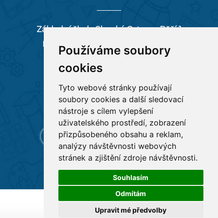
Základní škola Slezská Ostrava, Pěší 1
Pěší 66/1, 712 00 Ostrava-Muglinov
Používáme soubory
zspesi@seznam.cz
cookies
tel:
596 244 880
Tyto webové stránky používají
soubory cookies a další sledovací
RYCHLÉ ODKAZY
nástroje s cílem vylepšení
uživatelského prostředí, zobrazení
přizpůsobeného obsahu a reklam,
analýzy návštěvnosti webových
stránek a zjištění zdroje návštěvnosti.
Souhlasím
Odmítám
Všechna práva vyhrazena
Základní škola Pěší 1
,
Upravit mé předvolby
Tvorba a provoz webu:
ISSA CZECH