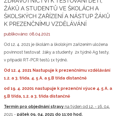
ZDRAVOTNICTVÍ K TESTOVÁNÍ DĚTÍ,
ŽÁKŮ A STUDENTŮ VE ŠKOLÁCH A
ŠKOLSKÝCH ZAŘÍZENÍ A NÁSTUP ŽÁKŮ
K PREZENČNÍMU VZDĚLÁVÁNÍ
publikováno:
08.04.2021
Od 12. 4. 2021 je školám a školským zařízením uložena
povinnost testovat žáky a studenty 2x týdně Ag testy,
v případě RT-PCR testů 1x týdně.
Od 12. 4. 2021 Nastupuje k prezenčnímu vzdělávání
1.2. a 3. třída. 4. 5 A. a 5.B třída distančně
od 19. 4. 20201 nastupuje k prezenční výuce 4. 5 A. a
5.B třída, 1.2. a 3. třída distančně
Termín pro objednání stravy
na týden od 12. - 16. 04.
2021 -
pátek 09. 04. 2021 do 11:00 hod.