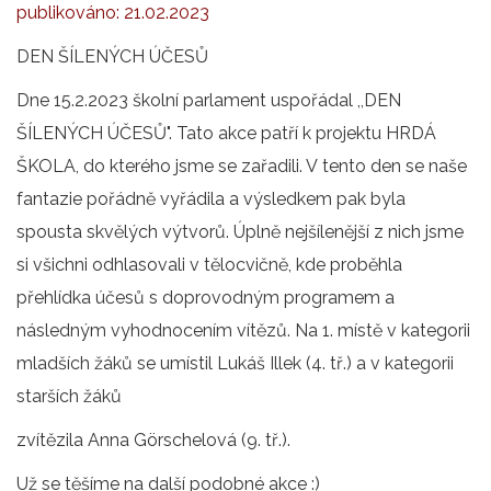
publikováno:
21.02.2023
DEN ŠÍLENÝCH ÚČESŮ
Dne 15.2.2023 školní parlament uspořádal ,,DEN
ŠÍLENÝCH ÚČESŮ". Tato akce patří k projektu HRDÁ
ŠKOLA, do kterého jsme se zařadili. V tento den se naše
fantazie pořádně vyřádila a výsledkem pak byla
spousta skvělých výtvorů. Úplně nejšílenější z nich jsme
si všichni odhlasovali v tělocvičně, kde proběhla
přehlídka účesů s doprovodným programem a
následným vyhodnocením vítězů. Na 1. místě v kategorii
mladších žáků se umístil Lukáš Illek (4. tř.) a v kategorii
starších žáků
zvítězila Anna Görschelová (9. tř.).
Už se těšíme na další podobné akce :)