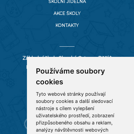
ŠKOLNÍ JÍDELNA
AKCE ŠKOLY
KONTAKTY
Základní škola Slezská Ostrava, Pěší 1
Pěší 66/1, 712 00 Ostrava-Muglinov
Používáme soubory
zspesi@seznam.cz
cookies
tel:
596 244 880
Tyto webové stránky používají
soubory cookies a další sledovací
RYCHLÉ ODKAZY
nástroje s cílem vylepšení
uživatelského prostředí, zobrazení
přizpůsobeného obsahu a reklam,
analýzy návštěvnosti webových