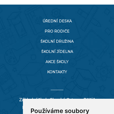
ÚŘEDNÍ DESKA
PRO RODIČE
ŠKOLNÍ DRUŽINA
ŠKOLNÍ JÍDELNA
AKCE ŠKOLY
KONTAKTY
Základní škola Slezská Ostrava, Pěší 1
Pěší 66/1, 712 00 Ostrava-Muglinov
Používáme soubory