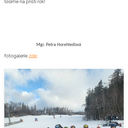
těšíme na příští rok!
Mgr. Petra Horehleďová
fotogalerie
zde: