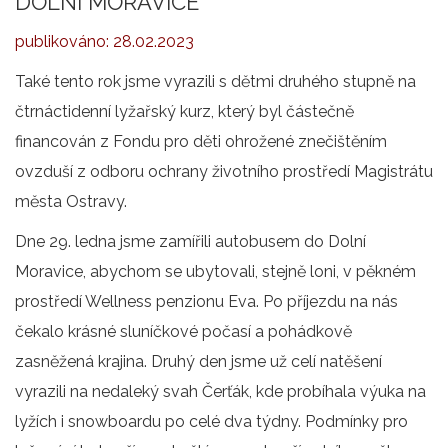
DOLNÍ MORAVICE
publikováno:
28.02.2023
Také tento rok jsme vyrazili s dětmi druhého stupně na
čtrnáctidenní lyžařský kurz, který byl částečně
financován z Fondu pro děti ohrožené znečištěním
ovzduší z odboru ochrany životního prostředí Magistrátu
města Ostravy.
Dne 29. ledna jsme zamířili autobusem do Dolní
Moravice, abychom se ubytovali, stejně loni, v pěkném
prostředí Wellness penzionu Eva. Po příjezdu na nás
čekalo krásné sluníčkové počasí a pohádkově
zasněžená krajina. Druhý den jsme už celí natěšení
vyrazili na nedaleký svah Čerťák, kde probíhala výuka na
lyžích i snowboardu po celé dva týdny. Podmínky pro