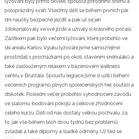
lyžování byly přímo skvělé, spousta přírodního sněhu a
poloprázdný svah. Všechny děti se během prvních pár
dní naučily bezpečně jezdit a pak už se jen
zdokonalovaly ve své jízdě a užívaly si krásného počasí.
Zážitkem pak bylo večerní lyžování, které proběhlo ve
ski areálu Karlov. Výuku lyžování jsme samozřejmě
prostřídali s procházkami po okolí, stavěním sněhuláků a
také zaslouženým relaxem v bazénovém wellness
centru v Bruntále. Spoustu legrace jsme si užili i během
večerních programů plných společenských her, soutěží a
diskoték. Poslední večer proběhlo vyhodnocení závodu
ve slalomu, bodování pokojů a celkové zhodnocení
celého kurzu. Děti od nás dostaly velkou pochvalu, za
to, jak vše během těch dvou týdnů bez problémů
zvládali a také diplomy a sladké odměny. Už teď se