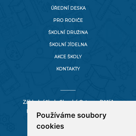
ÚŘEDNÍ DESKA
PRO RODIČE
ŠKOLNÍ DRUŽINA
ŠKOLNÍ JÍDELNA
AKCE ŠKOLY
KONTAKTY
Základní škola Slezská Ostrava, Pěší 1
Pěší 66/1, 712 00 Ostrava-Muglinov
Používáme soubory
zspesi@seznam.cz
cookies
tel:
596 244 880