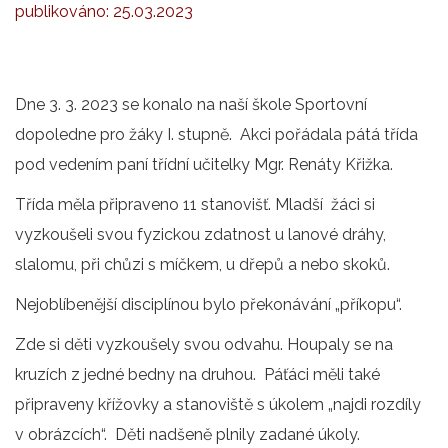
publikováno:
25.03.2023
Dne 3. 3. 2023 se konalo na naší škole Sportovní
dopoledne pro žáky I. stupně. Akci pořádala pátá třída
pod vedením paní třídní učitelky Mgr. Renáty Křižka.
Třída měla připraveno 11 stanovišť. Mladší žáci si
vyzkoušeli svou fyzickou zdatnost u lanové dráhy,
slalomu, při chůzi s míčkem, u dřepů a nebo skoků.
Nejoblíbenější disciplínou bylo překonávání „příkopu“.
Zde si děti vyzkoušely svou odvahu. Houpaly se na
kruzích z jedné bedny na druhou. Páťáci měli také
připraveny křížovky a stanoviště s úkolem „najdi rozdíly
v obrázcích“. Děti nadšeně plnily zadané úkoly.