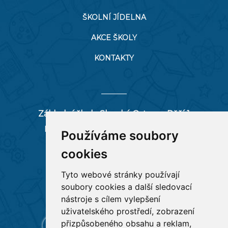
ŠKOLNÍ JÍDELNA
AKCE ŠKOLY
KONTAKTY
Základní škola Slezská Ostrava, Pěší 1
Pěší 66/1, 712 00 Ostrava-Muglinov
Používáme soubory
zspesi@seznam.cz
cookies
tel:
596 244 880
Tyto webové stránky používají
soubory cookies a další sledovací
RYCHLÉ ODKAZY
nástroje s cílem vylepšení
uživatelského prostředí, zobrazení
přizpůsobeného obsahu a reklam,