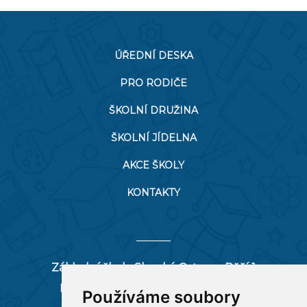
ÚŘEDNÍ DESKA
PRO RODIČE
ŠKOLNÍ DRUŽINA
ŠKOLNÍ JÍDELNA
AKCE ŠKOLY
KONTAKTY
Základní škola Slezská Ostrava, Pěší 1
Pěší 66/1, 712 00 Ostrava-Muglinov
Používáme soubory