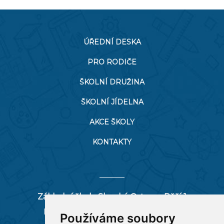
ÚŘEDNÍ DESKA
PRO RODIČE
ŠKOLNÍ DRUŽINA
ŠKOLNÍ JÍDELNA
AKCE ŠKOLY
KONTAKTY
Základní škola Slezská Ostrava, Pěší 1
Pěší 66/1, 712 00 Ostrava-Muglinov
Používáme soubory