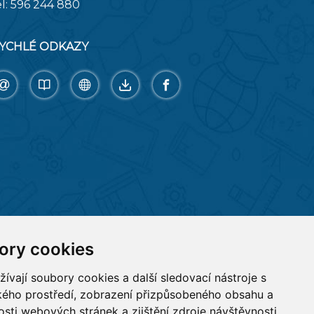
el:
596 244 880
YCHLÉ ODKAZY
ory cookies
vají soubory cookies a další sledovací nástroje s
ského prostředí, zobrazení přizpůsobeného obsahu a
sti webových stránek a zjištění zdroje návštěvnosti.