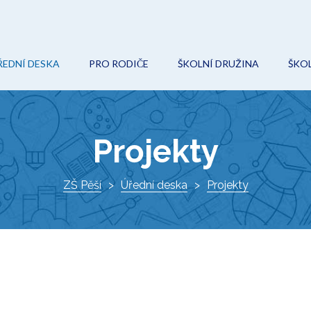
ŘEDNÍ DESKA
PRO RODIČE
ŠKOLNÍ DRUŽINA
ŠKOL
POVINNÉ (VEŘEJNÉ) INFORMACE
ON-LINE VÝUKA
AKCE
O
ROZPOČET
ŠKOLNÍ ŘÁD
KROUŽKY
Ř
Projekty
VEŘEJNÉ ZAKÁZKY
ŠKOLSKÁ RADA
DOKUMENTY
I
PROJEKTY
ZŠ Pěší
ZÁPIS DO 1. TŘÍDY
Úřední deska
KONTAKTY
Projekty
K
DOKUMENTY
VÝCHOVNÝ PORADCE
ŠKOLNÍ HŘIŠTĚ
METODIK PREVENCE
AKTUÁLNĚ
SPECIÁLNÍ PEDAGOG
O ŠKOLE
KE STAŽENÍ