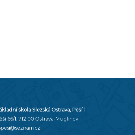
ákladní škola Slezská Ostrava, Pěší 1
ěší 66/1, 712 00 Ostrava-Muglinov
spesi@seznam.cz