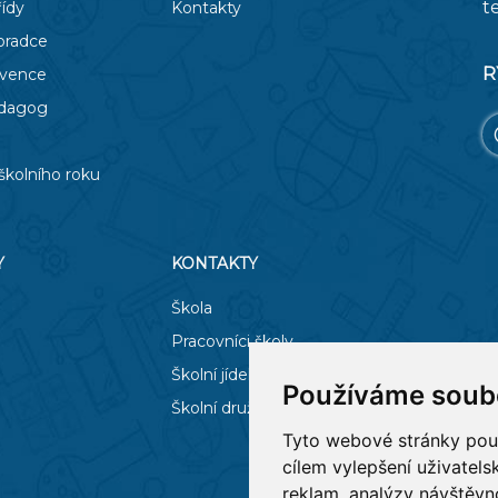
t
řídy
Kontakty
oradce
R
evence
edagog
školního roku
Y
KONTAKTY
Škola
Pracovníci školy
Školní jídelna
Používáme soub
Školní družina
Tyto webové stránky použí
cílem vylepšení uživatel
reklam, analýzy návštěvno