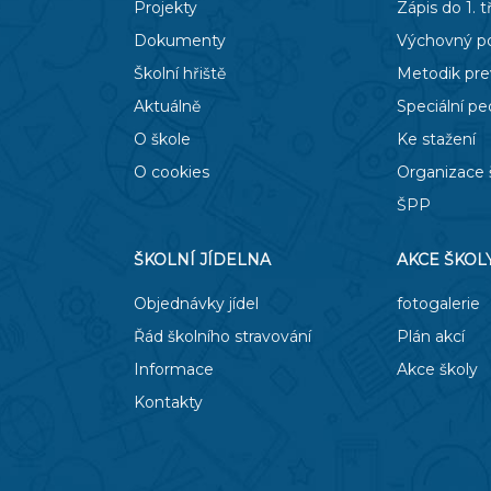
Projekty
Zápis do 1. t
Dokumenty
Výchovný p
Školní hřiště
Metodik pr
Aktuálně
Speciální p
O škole
Ke stažení
O cookies
Organizace 
ŠPP
ŠKOLNÍ JÍDELNA
AKCE ŠKOL
Objednávky jídel
fotogalerie
Řád školního stravování
Plán akcí
Informace
Akce školy
Kontakty