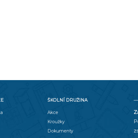
O COOKIES
ORGANIZACE ŠKOLNÍHO ROKU
ŠPP
ČE
ŠKOLNÍ DRUŽINA
Z
ka
Akce
P
Kroužky
z
Dokumenty