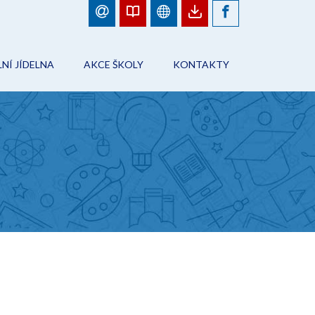
NÍ JÍDELNA
AKCE ŠKOLY
KONTAKTY
BJEDNÁVKY JÍDEL
FOTOGALERIE
ŠKOLA
ÁD ŠKOLNÍHO STRAVOVÁNÍ
PLÁN AKCÍ
PRACOVNÍCI ŠKOLY
NFORMACE
AKCE ŠKOLY
ŠKOLNÍ JÍDELNA
ONTAKTY
ŠKOLNÍ DRUŽINA