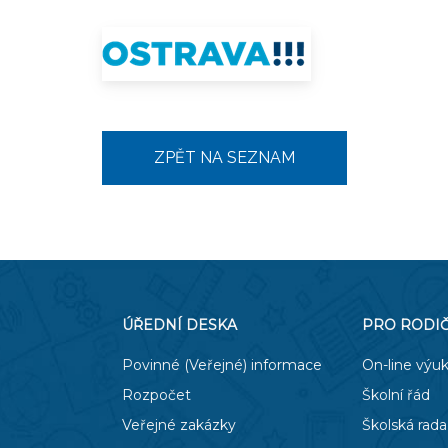
ZPĚT NA SEZNAM
ÚŘEDNÍ DESKA
PRO RODI
Povinné (Veřejné) informace
On-line výu
Rozpočet
Školní řád
Veřejné zakázky
Školská rada