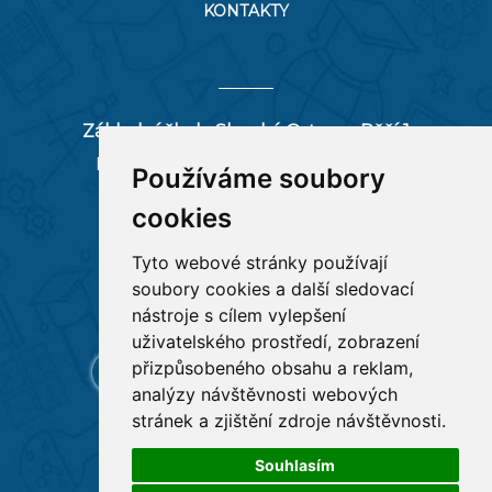
KONTAKTY
Základní škola Slezská Ostrava, Pěší 1
Pěší 66/1, 712 00 Ostrava-Muglinov
Používáme soubory
zspesi@seznam.cz
cookies
tel:
596 244 880
Tyto webové stránky používají
soubory cookies a další sledovací
RYCHLÉ ODKAZY
nástroje s cílem vylepšení
uživatelského prostředí, zobrazení
přizpůsobeného obsahu a reklam,
analýzy návštěvnosti webových
stránek a zjištění zdroje návštěvnosti.
Souhlasím