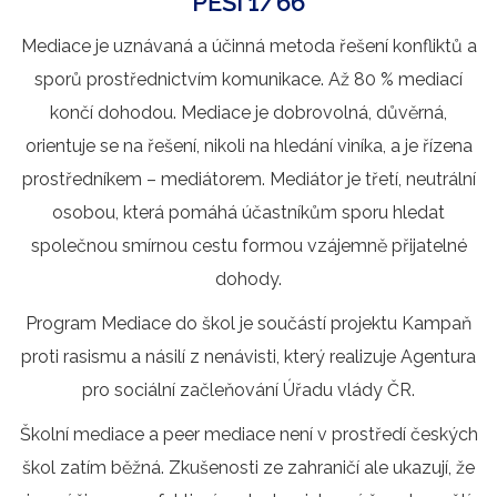
PĚŠÍ 1/66
Mediace je uznávaná a účinná metoda řešení konfliktů a
sporů prostřednictvím komunikace. Až 80 % mediací
končí dohodou. Mediace je dobrovolná, důvěrná,
orientuje se na řešení, nikoli na hledání viníka, a je řízena
prostředníkem – mediátorem. Mediátor je třetí, neutrální
osobou, která pomáhá účastníkům sporu hledat
společnou smírnou cestu formou vzájemně přijatelné
dohody.
Program Mediace do škol je součástí projektu Kampaň
proti rasismu a násilí z nenávisti, který realizuje Agentura
pro sociální začleňování Úřadu vlády ČR.
Školní mediace a peer mediace není v prostředí českých
škol zatím běžná. Zkušenosti ze zahraničí ale ukazují, že