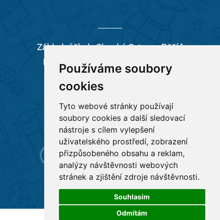
Základní škola Slezská Ostrava, Pěší 1
Pěší 66/1, 712 00 Ostrava-Muglinov
Používáme soubory
zspesi@seznam.cz
cookies
tel:
596 244 880
Tyto webové stránky používají
soubory cookies a další sledovací
RYCHLÉ ODKAZY
nástroje s cílem vylepšení
uživatelského prostředí, zobrazení
přizpůsobeného obsahu a reklam,
analýzy návštěvnosti webových
stránek a zjištění zdroje návštěvnosti.
Souhlasím
Odmítám