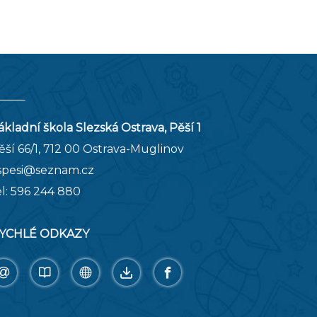
ákladní škola Slezská Ostrava, Pěší 1
ěší 66/1, 712 00 Ostrava-Muglinov
spesi@seznam.cz
el:
596 244 880
YCHLÉ ODKAZY