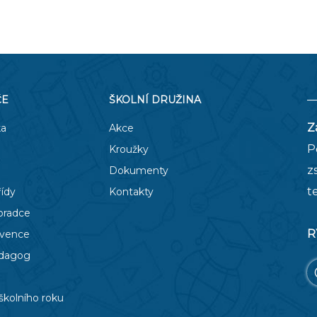
ČE
ŠKOLNÍ DRUŽINA
Z
ka
Akce
P
Kroužky
z
Dokumenty
t
řídy
Kontakty
oradce
R
evence
edagog
školního roku