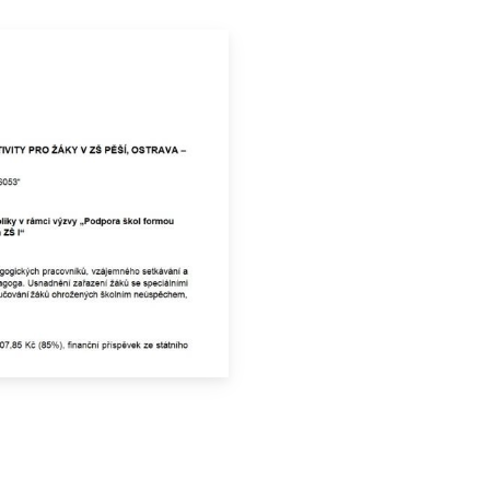
O COOKIES
ORGANIZACE ŠKOLNÍHO ROKU
ŠPP