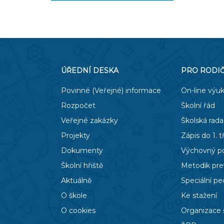
ÚŘEDNÍ DESKA
PRO RODI
Povinné (Veřejné) informace
On-line výu
Rozpočet
Školní řád
Veřejné zakázky
Školská rada
Projekty
Zápis do 1. t
Dokumenty
Výchovný p
Školní hřiště
Metodik pr
Aktuálně
Speciální p
O škole
Ke stažení
O cookies
Organizace 