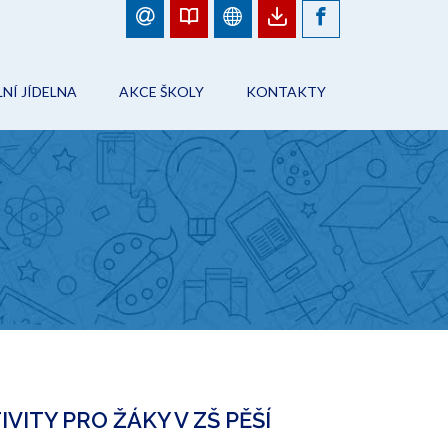
NÍ JÍDELNA
AKCE ŠKOLY
KONTAKTY
BJEDNÁVKY JÍDEL
FOTOGALERIE
ŠKOLA
ÁD ŠKOLNÍHO STRAVOVÁNÍ
PLÁN AKCÍ
PRACOVNÍCI ŠKOLY
NFORMACE
AKCE ŠKOLY
ŠKOLNÍ JÍDELNA
ONTAKTY
ŠKOLNÍ DRUŽINA
ITY PRO ŽÁKY V ZŠ PĚŠÍ