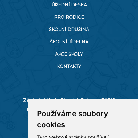
ÚŘEDNÍ DESKA
PRO RODIČE
ŠKOLNÍ DRUŽINA
ŠKOLNÍ JÍDELNA
AKCE ŠKOLY
KONTAKTY
Základní škola Slezská Ostrava, Pěší 1
Pěší 66/1, 712 00 Ostrava-Muglinov
Používáme soubory
zspesi@seznam.cz
cookies
tel:
596 244 880
Tyto webové stránky používají