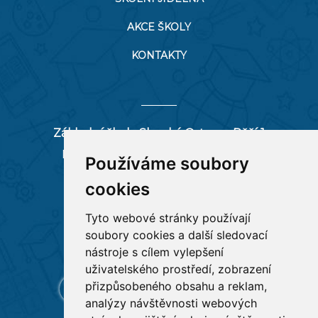
AKCE ŠKOLY
KONTAKTY
Základní škola Slezská Ostrava, Pěší 1
Pěší 66/1, 712 00 Ostrava-Muglinov
Používáme soubory
zspesi@seznam.cz
cookies
tel:
596 244 880
Tyto webové stránky používají
soubory cookies a další sledovací
RYCHLÉ ODKAZY
nástroje s cílem vylepšení
uživatelského prostředí, zobrazení
přizpůsobeného obsahu a reklam,
analýzy návštěvnosti webových