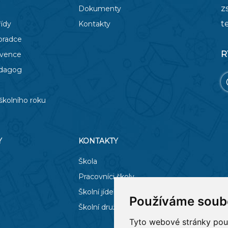
z
Dokumenty
t
řídy
Kontakty
oradce
R
evence
edagog
školního roku
Y
KONTAKTY
Škola
Pracovníci školy
Školní jídelna
Používáme soub
Školní družina
Tyto webové stránky použí