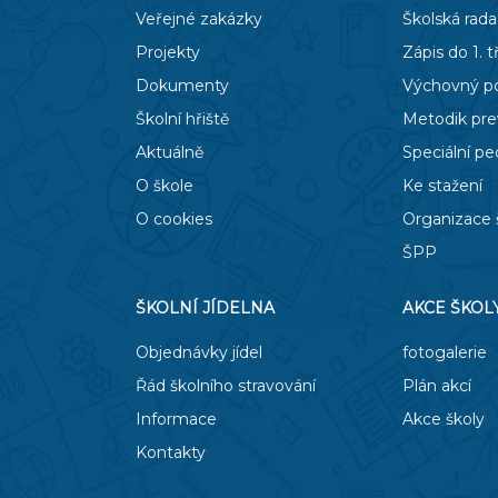
Veřejné zakázky
Školská rada
Projekty
Zápis do 1. t
Dokumenty
Výchovný p
Školní hřiště
Metodik pr
Aktuálně
Speciální p
O škole
Ke stažení
O cookies
Organizace 
ŠPP
ŠKOLNÍ JÍDELNA
AKCE ŠKOL
Objednávky jídel
fotogalerie
Řád školního stravování
Plán akcí
Informace
Akce školy
Kontakty