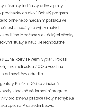
y, náramky, indiánský oděv a plnily
 procházky do okolí. Bohatý program
ánského ohně nebo hledáním pokladu ve
tečnost a nebály se vyjít v malých
ěva rodilého Mexičana s aztéckými předky
ckými rituály a naučil je jednoduché
u Zlína, který se velmi vydařil. Počasí
spoň jsme měli celou ZOO a všechna
dno od návštěvy odradilo.
gentury Kulička. Děti se z indiánů
solvovaly zábavně vědomostní program
plnily pro změnu pirátské úkoly, nechyběla
rtáku zpět na Prostřední Bečvu.