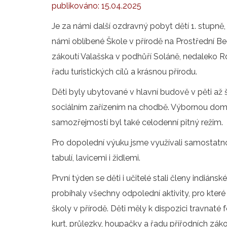
publikováno:
15.04.2025
Je za námi další ozdravný pobyt dětí 1. stupně, 
námi oblíbené Škole v přírodě na Prostřední B
zákoutí Valašska v podhůří Soláně, nedaleko 
řadu turistických cílů a krásnou přírodu.
Děti byly ubytované v hlavní budově v pěti až
sociálním zařízením na chodbě. Výbornou domá
samozřejmostí byl také celodenní pitný režim.
Pro dopolední výuku jsme využívali samostatno
tabulí, lavicemi i židlemi.
První týden se děti i učitelé stali členy indiá
probíhaly všechny odpolední aktivity, pro kter
školy v přírodě. Děti měly k dispozici travnaté 
kurt, průlezky, houpačky a řadu přířodních zákou