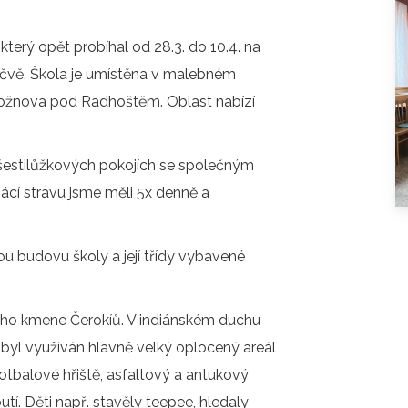
O COOKIES
ORGANIZACE ŠKOLNÍHO ROKU
který opět probíhal od 28.3. do 10.4. na
ŠPP
ečvě. Škola je umístěna v malebném
Rožnova pod Radhoštěm. Oblast nabízí
 šestilůžkových pokojích se společným
cí stravu jsme měli 5x denně a
u budovu školy a její třídy vybavené
nského kmene Čerokíů. V indiánském duchu
é byl využíván hlavně velký oplocený areál
fotbalové hřiště, asfaltový a antukový
tí. Děti např. stavěly teepee, hledaly