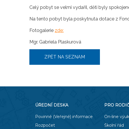
Celý pobyt se velmi vydařil, děti byly spokojen
Na tento pobyt byla poskytnuta dotace z Fond
Fotogalerie
zde:
Mgr. Gabriela Plaskurová
ZPĚT NA SEZNAM
ÚŘEDNÍ DESKA
PRO RODI
Povinné (Veřejné) informace
On-line výu
Rozpočet
Školní řád