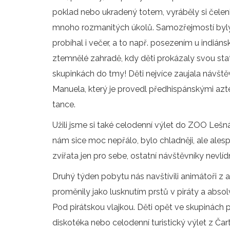
poklad nebo ukradený totem, vyráběly si čelenk
mnoho rozmanitých úkolů. Samozřejmostí byly
probíhal i večer, a to např. posezením u indi
ztemnělé zahradě, kdy děti prokázaly svou sta
skupinkách do tmy! Děti nejvíce zaujala návšt
Manuela, který je provedl předhispánskými azté
tance.
Užili jsme si také celodenní výlet do ZOO Lešná 
nám sice moc nepřálo, bylo chladněji, ale ale
zvířata jen pro sebe, ostatní návštěvníky nevlí
Druhý týden pobytu nás navštívili animátoři z a
proměnily jako lusknutím prstů v piráty a ab
Pod pirátskou vlajkou. Děti opět ve skupinách 
diskotéka nebo celodenní turistický výlet z Ča