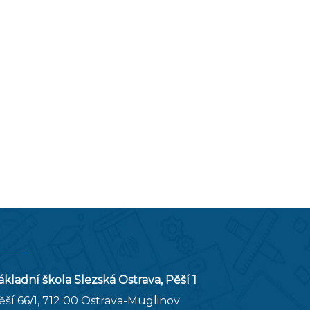
ákladní škola Slezská Ostrava, Pěší 1
ěší 66/1, 712 00 Ostrava-Muglinov