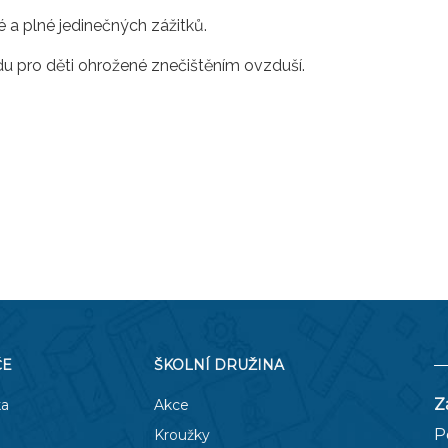
é a plné jedinečných zážitků.
u pro děti ohrožené znečištěním ovzduší.
ČE
ŠKOLNÍ DRUŽINA
Z
ka
Akce
P
Kroužky