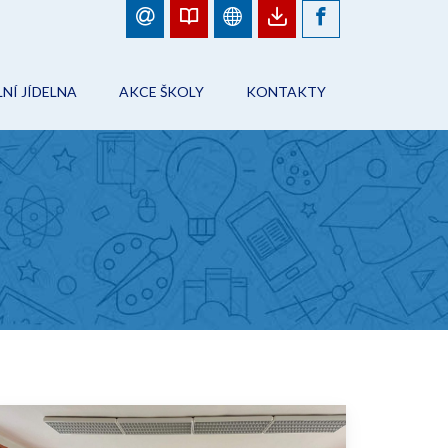
NÍ JÍDELNA
AKCE ŠKOLY
KONTAKTY
BJEDNÁVKY JÍDEL
FOTOGALERIE
ŠKOLA
ÁD ŠKOLNÍHO STRAVOVÁNÍ
PLÁN AKCÍ
PRACOVNÍCI ŠKOLY
NFORMACE
AKCE ŠKOLY
ŠKOLNÍ JÍDELNA
ONTAKTY
ŠKOLNÍ DRUŽINA