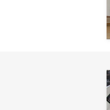
O COOKIES
ORGANIZACE ŠKOLNÍHO ROKU
ŠPP