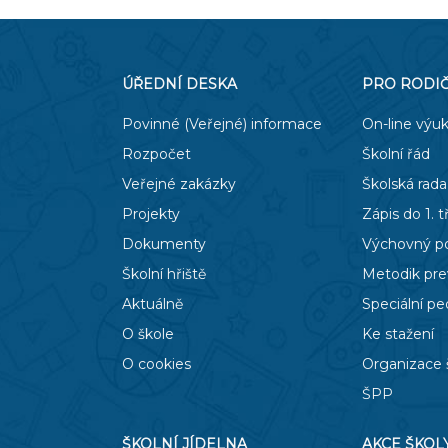
ÚŘEDNÍ DESKA
PRO RODI
Povinné (Veřejné) informace
On-line výu
Rozpočet
Školní řád
Veřejné zakázky
Školská rada
Projekty
Zápis do 1. t
Dokumenty
Výchovný p
Školní hřiště
Metodik pr
Aktuálně
Speciální p
O škole
Ke stažení
O cookies
Organizace 
ŠPP
ŠKOLNÍ JÍDELNA
AKCE ŠKOL