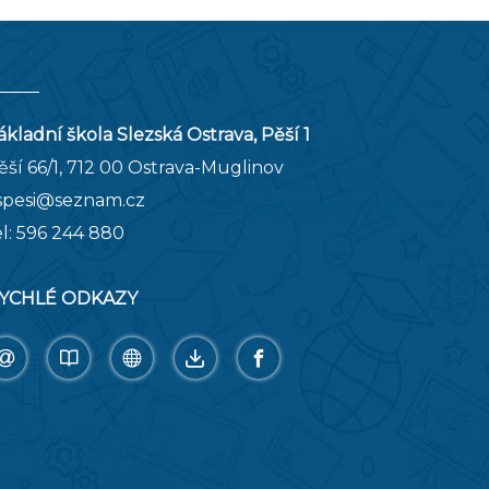
ákladní škola Slezská Ostrava, Pěší 1
ěší 66/1, 712 00 Ostrava-Muglinov
spesi@seznam.cz
el:
596 244 880
YCHLÉ ODKAZY