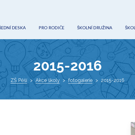
ŘEDNÍ DESKA
PRO RODIČE
ŠKOLNÍ DRUŽINA
ŠKOL
POVINNÉ (VEŘEJNÉ) INFORMACE
ON-LINE VÝUKA
AKCE
O
ROZPOČET
ŠKOLNÍ ŘÁD
KROUŽKY
Ř
2015-2016
VEŘEJNÉ ZAKÁZKY
ŠKOLSKÁ RADA
DOKUMENTY
I
PROJEKTY
ZŠ Pěší
Akce školy
ZÁPIS DO 1. TŘÍDY
fotogalerie
KONTAKTY
2015-2016
K
DOKUMENTY
VÝCHOVNÝ PORADCE
ŠKOLNÍ HŘIŠTĚ
METODIK PREVENCE
AKTUÁLNĚ
SPECIÁLNÍ PEDAGOG
O ŠKOLE
KE STAŽENÍ