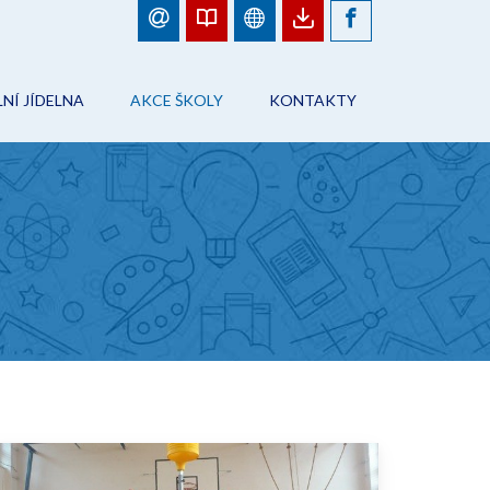
NÍ JÍDELNA
AKCE ŠKOLY
KONTAKTY
BJEDNÁVKY JÍDEL
FOTOGALERIE
ŠKOLA
ÁD ŠKOLNÍHO STRAVOVÁNÍ
PLÁN AKCÍ
PRACOVNÍCI ŠKOLY
NFORMACE
AKCE ŠKOLY
ŠKOLNÍ JÍDELNA
ONTAKTY
ŠKOLNÍ DRUŽINA