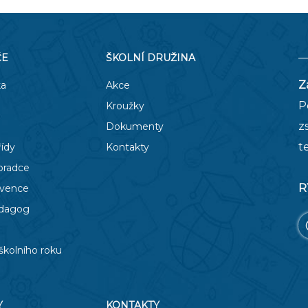
ČE
ŠKOLNÍ DRUŽINA
Z
ka
Akce
P
Kroužky
z
Dokumenty
t
řídy
Kontakty
oradce
R
evence
edagog
školního roku
Y
KONTAKTY