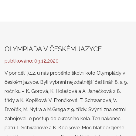
OLYMPIÁDA V ČESKÉM JAZYCE
publikováno:
09.12.2020
V pondělí 7.12. u nás proběhlo školní kolo Olympiády v
českém jazyce. Byli vybráni nejzdatnější češtináři 8. a 9.
ročníku – K. Gorová, K. Holešová a A. Janečková z 8.
třídy a K. Kopišová, V. Frončková, T. Schwanová, V.
Dvořák, M. Nytra a M.Grega z 9. třídy. Svými znalostmi
zabojovali o postup do okresního kola. Ten nakonec
patří T. Schwanové a K. Kopišové. Moc blahopřejeme.