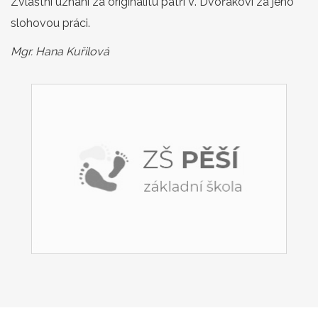
Zvláštní uznání za originalitu patří V. Dvořákovi za jeho
slohovou práci.
Mgr. Hana Kuřilová