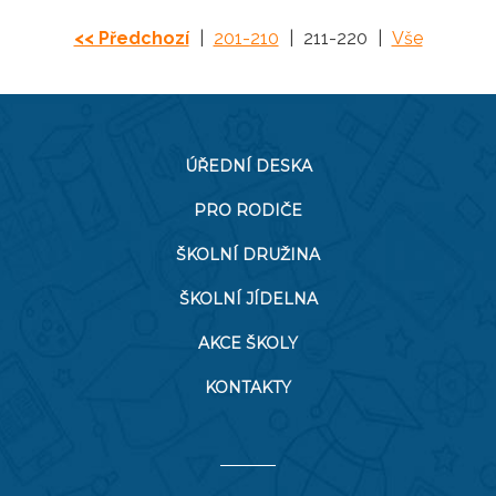
<< Předchozí
|
201-210
|
211-220
|
Vše
ÚŘEDNÍ DESKA
PRO RODIČE
ŠKOLNÍ DRUŽINA
ŠKOLNÍ JÍDELNA
AKCE ŠKOLY
KONTAKTY