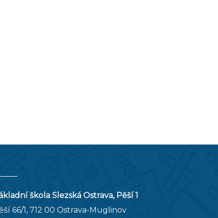
ákladní škola Slezská Ostrava, Pěší 1
ěší 66/1, 712 00 Ostrava-Muglinov