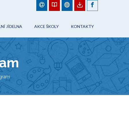
NÍ JÍDELNA
AKCE ŠKOLY
KONTAKTY
BJEDNÁVKY JÍDEL
FOTOGALERIE
ŠKOLA
ÁD ŠKOLNÍHO STRAVOVÁNÍ
PLÁN AKCÍ
PRACOVNÍCI ŠKOLY
ram
NFORMACE
AKCE ŠKOLY
ŠKOLNÍ JÍDELNA
ogram
ONTAKTY
ŠKOLNÍ DRUŽINA