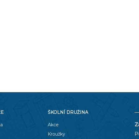
O COOKIES
ORGANIZACE ŠKOLNÍHO ROKU
ŠPP
ČE
ŠKOLNÍ DRUŽINA
Z
ka
Akce
P
Kroužky