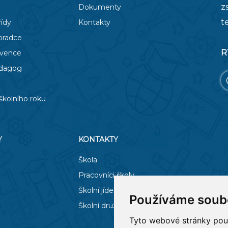
z
Dokumenty
t
řídy
Kontakty
oradce
R
evence
edagog
školního roku
Y
KONTAKTY
Škola
Pracovníci školy
Školní jídelna
Používáme soub
Školní družina
Tyto webové stránky použí