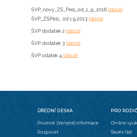
SVP_novy_ZS_Pesi_od_1_9_2016
(docx)
ŠVP_ZŠPěší_ od 1.9.2013
(docx)
ŠVP dodatek 2
(docx)
ŠVP dodatek 3
(docx)
ŠVP odatek 4
(docx)
ÚŘEDNÍ DESKA
PRO RODI
Povinné (Veřejné) informace
On-line výu
Rozpočet
Školní řád