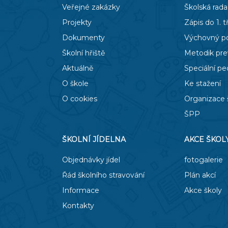
Veřejné zakázky
Školská rada
Projekty
Zápis do 1. t
Dokumenty
Výchovný p
Školní hřiště
Metodik pr
Aktuálně
Speciální p
O škole
Ke stažení
O cookies
Organizace 
ŠPP
ŠKOLNÍ JÍDELNA
AKCE ŠKOL
Objednávky jídel
fotogalerie
Řád školního stravování
Plán akcí
Informace
Akce školy
Kontakty