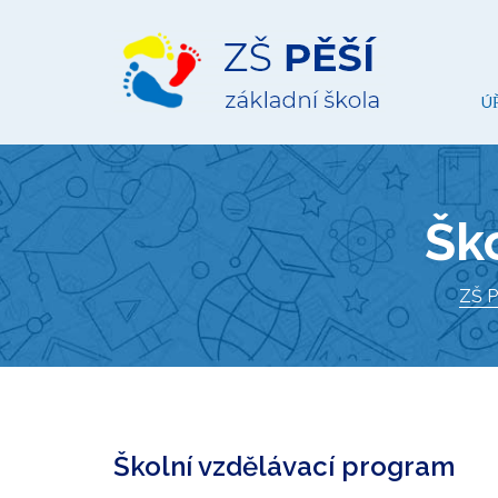
ZŠ
Pěší
Ú
Šk
ZŠ P
Školní vzdělávací program