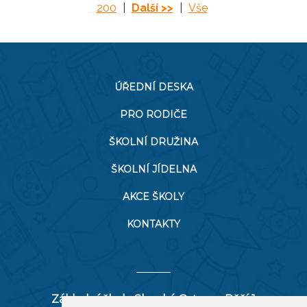
200
|
Další >>
|
Vše
ÚŘEDNÍ DESKA
PRO RODIČE
ŠKOLNÍ DRUŽINA
ŠKOLNÍ JÍDELNA
AKCE ŠKOLY
KONTAKTY
Základní škola Slezská Ostrava, Pěší 1