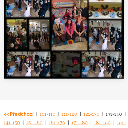
<< Předchozí
|
101-110
|
111-120
|
121-130
|
131-140
|
141-150
|
151-160
|
161-170
|
171-180
|
181-190
|
191-