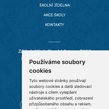
ŠKOLNÍ JÍDELNA
AKCE ŠKOLY
KONTAKTY
Základní škola Slezská Ostrava, Pěší 1
Pěší 66/1, 712 00 Ostrava-Muglinov
Používáme soubory
zspesi@seznam.cz
cookies
tel:
596 244 880
Tyto webové stránky používají
soubory cookies a další sledovací
RYCHLÉ ODKAZY
nástroje s cílem vylepšení
uživatelského prostředí, zobrazení
přizpůsobeného obsahu a reklam,