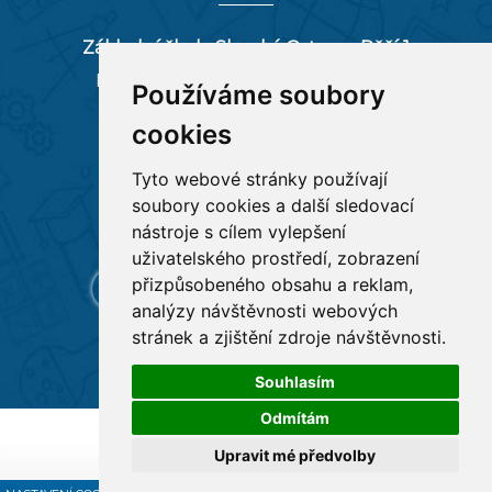
Základní škola Slezská Ostrava, Pěší 1
Pěší 66/1, 712 00 Ostrava-Muglinov
Používáme soubory
zspesi@seznam.cz
cookies
tel:
596 244 880
Tyto webové stránky používají
soubory cookies a další sledovací
RYCHLÉ ODKAZY
nástroje s cílem vylepšení
uživatelského prostředí, zobrazení
přizpůsobeného obsahu a reklam,
analýzy návštěvnosti webových
stránek a zjištění zdroje návštěvnosti.
Souhlasím
Odmítám
Všechna práva vyhrazena
Základní škola Pěší 1
,
Upravit mé předvolby
Tvorba a provoz webu:
ISSA CZECH